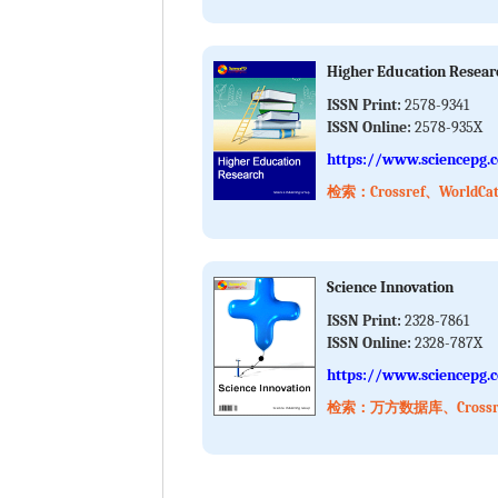
Higher Education Resear
ISSN Print:
2578-9341
ISSN Online:
2578-935X
https://www.sciencepg.
检索：Crossref、WorldCa
Science Innovation
ISSN Print:
2328-7861
ISSN Online:
2328-787X
https://www.sciencepg.c
检索：万方数据库、Crossref