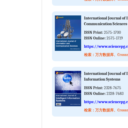
International Journal of
Communication Sciences
ISSN Print:
2575-1700
ISSN Online:
2575-1719
https://www.sciencepg.c
检索：万方数据库、Crossref
International Journal of I
Information Systems
ISSN Print:
2328-7675
ISSN Online:
2328-7683
https://www.sciencepg.c
检索：万方数据库、Crossref