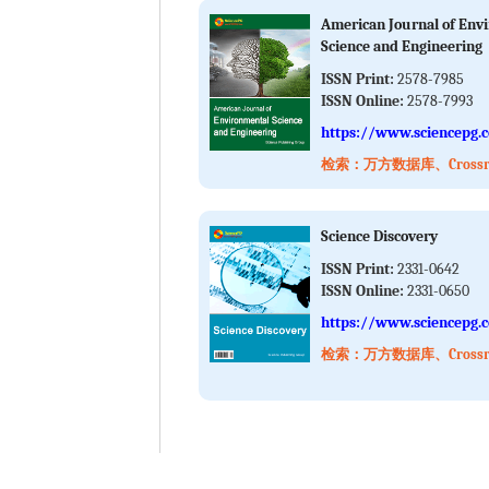
American Journal of Env
Science and Engineering
ISSN Print:
2578-7985
ISSN Online:
2578-7993
https://www.sciencepg.
检索：万方数据库、Crossref
Science Discovery
ISSN Print:
2331-0642
ISSN Online:
2331-0650
https://www.sciencepg.
检索：万方数据库、Crossref