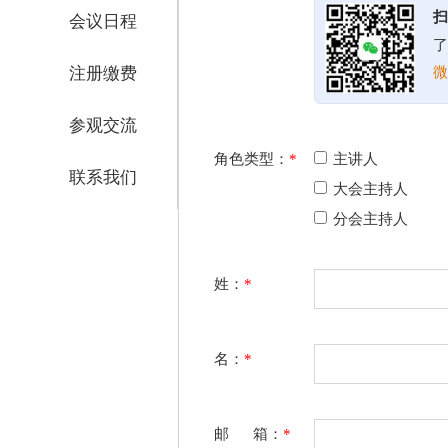
扫
会议日程
了
注册缴费
微
参观交流
角色类型：
*
主讲人
联系我们
大会主持人
分会主持人
姓：
*
名：
*
邮 箱：
*